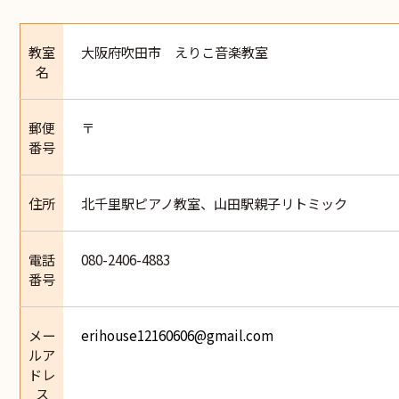
教室
大阪府吹田市 えりこ音楽教室
名
郵便
〒
番号
住所
北千里駅ピアノ教室、山田駅親子リトミック
電話
080-2406-4883
番号
メー
erihouse12160606@gmail.com
ルア
ドレ
ス