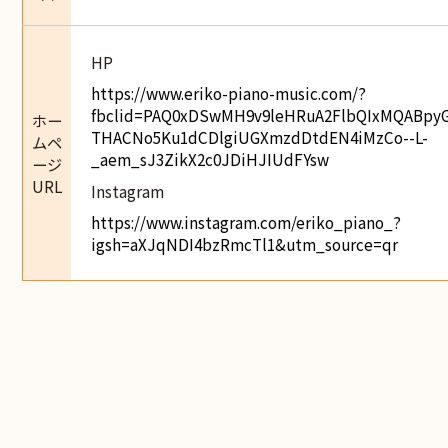
HP
https://www.eriko-piano-music.com/?
fbclid=PAQ0xDSwMH9v9leHRuA2FlbQIxMQABpyG
ホー
THACNo5Ku1dCDlgiUGXmzdDtdEN4iMzCo--L-
ムペ
_aem_sJ3ZikX2c0JDiHJIUdFYsw
ージ
URL
Instagram
https://www.instagram.com/eriko_piano_?
igsh=aXJqNDI4bzRmcTl1&utm_source=qr