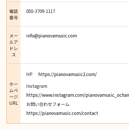
電話
050-3709-1117
番号
メー
info@pianovamusic.com
ルア
ドレ
ス
HP
https://pianovamusic2.com/
ホー
Instagram
ムペ
https://www.instagram.com/pianovamusic_ocha
ージ
URL
お問い合わせフォーム
https://pianovamusic.com/contact