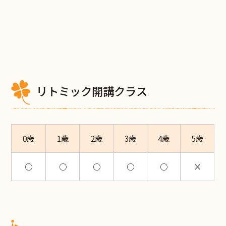
リトミック開講クラス
0歳
1歳
2歳
3歳
4歳
5歳
○
○
○
○
○
×