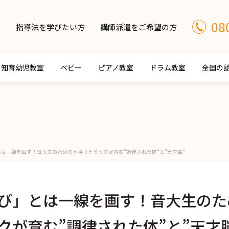
08
指導法を学びたい方
講師派遣をご希望の方
知育幼児教室
ベビー
ピアノ教室
ドラム教室
全国の
は一線を画す！音大生のための本場リトミックが育む”調律された体”と”天才脳”
び」とは一線を画す！音大生のた
クが育む”調律された体”と”天才