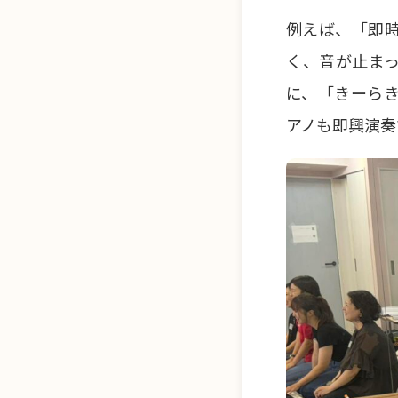
例えば、「即
く、音が止ま
に、「きーら
アノも即興演奏