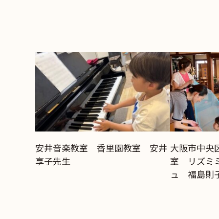
安井音楽教室 香里園教室 安井
大阪市中央
享子先生
室 リズミ
ュ 福島則