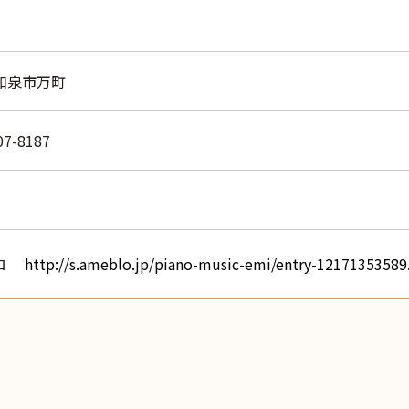
和泉市万町
07-8187
ロ
http://s.ameblo.jp/piano-music-emi/entry-12171353589